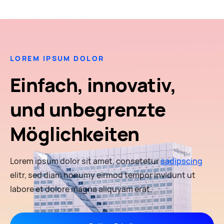
LOREM IPSUM DOLOR
Einfach, innovativ,
und unbegrenzte
Möglichkeiten
Lorem ipsum dolor sit amet, consetetur
sadipscing
elitr, sed diam nonumy eirmod tempor invidunt ut
labore et dolore magna aliquyam erat.