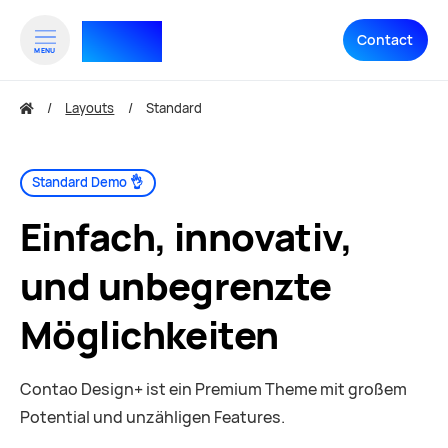
RTHNK⁺
Contact
MENU
zum Inhalt springen
zum Footer springen
Layouts
Standard
Standard Demo 👌
Einfach, innovativ,
und unbegrenzte
Möglichkeiten
Contao Design+ ist ein Premium Theme mit großem
Potential und unzähligen Features.