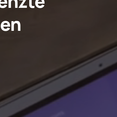
enzte
ten