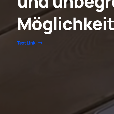
und unbegr
Möglichkei
Text Link