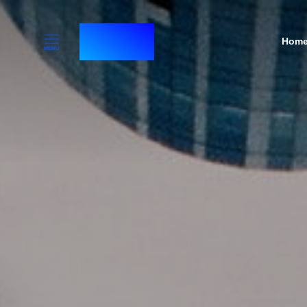
RTHNK⁺
Hom
Navigat
MENU